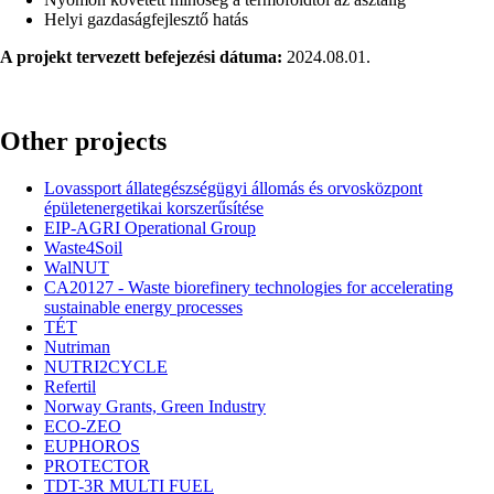
Helyi gazdaságfejlesztő hatás
A projekt tervezett befejezési dátuma:
2024.08.01.
Other projects
Lovassport állategészségügyi állomás és orvosközpont
épületenergetikai korszerűsítése
EIP-AGRI Operational Group
Waste4Soil
WalNUT
CA20127 - Waste biorefinery technologies for accelerating
sustainable energy processes
TÉT
Nutriman
NUTRI2CYCLE
Refertil
Norway Grants, Green Industry
ECO-ZEO
EUPHOROS
PROTECTOR
TDT-3R MULTI FUEL