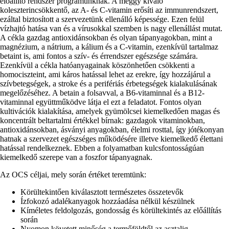
előállító rendszer programunknak. A meggy kiváló
koleszterincsökkentő, az A- és C-vitamin erősíti az immunrendszert,
ezáltal biztosított a szervezetünk ellenálló képessége. Ezen felül
vízhajtó hatása van és a vírusokkal szemben is nagy ellenállást mutat.
A cékla gazdag antioxidánsokban és olyan tápanyagokban, mint a
magnézium, a nátrium, a kálium és a C-vitamin, ezenkívül tartalmaz
betaint is, ami fontos a szív- és érrendszer egészsége számára.
Ezenkívül a cékla hatóanyagainak köszönhetően csökkenti a
homociszteint, ami káros hatással lehet az erekre, így hozzájárul a
szívbetegségek, a stroke és a perifériás érbetegségek kialakulásának
megelőzéséhez. A betain a folsavval, a B6-vitaminnal és a B12-
vitaminnal együttműködve látja el ezt a feladatot. Fontos olyan
kultivációk kialakítása, amelyek gyümölcsei kiemelkedően magas és
koncentrált beltartalmi értékkel bírnak: gazdagok vitaminokban,
antioxidánsokban, ásványi anyagokban, élelmi rosttal, így jótékonyan
hatnak a szervezet egészséges működésére illetve kiemelkedő élettani
hatással rendelkeznek. Ebben a folyamatban kulcsfontosságúan
kiemelkedő szerepe van a foszfor tápanyagnak.
Az OCS céljai, mely során értéket teremtünk:
Körültekintően kiválasztott természetes összetevők
Ízfokozó adalékanyagok hozzáadása nélkül készülnek
Kíméletes feldolgozás, gondosság és körültekintés az előállítás
során
Nyomon követett minőség a termőföldtől az asztalig