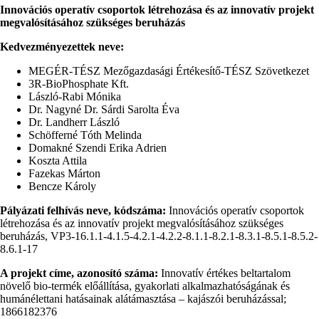
Innovációs operatív csoportok létrehozása és az innovatív projekt
megvalósításához szükséges beruházás
Kedvezményezettek neve:
MEGÉR-TÉSZ Mezőgazdasági Értékesítő-TÉSZ Szövetkezet
3R-BioPhosphate Kft.
László-Rabi Mónika
Dr. Nagyné Dr. Sárdi Sarolta Éva
Dr. Landherr László
Schöfferné Tóth Melinda
Domakné Szendi Erika Adrien
Koszta Attila
Fazekas Márton
Bencze Károly
Pályázati felhívás neve, kódszáma:
Innovációs operatív csoportok
létrehozása és az innovatív projekt megvalósításához szükséges
beruházás, VP3-16.1.1-4.1.5-4.2.1-4.2.2-8.1.1-8.2.1-8.3.1-8.5.1-8.5.2-
8.6.1-17
A projekt címe, azonosító száma:
Innovatív értékes beltartalom
növelő bio-termék előállítása, gyakorlati alkalmazhatóságának és
humánélettani hatásainak alátámasztása – kajászói beruházással;
1866182376