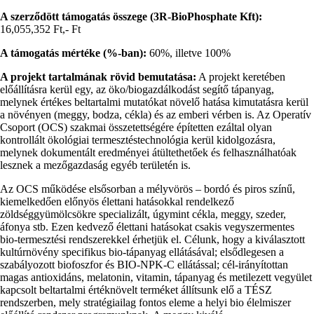
A szerződött támogatás összege (3R-BioPhosphate Kft):
16,055,352 Ft,- Ft
A támogatás mértéke (%-ban):
60%, illetve 100%
A projekt tartalmának rövid bemutatása:
A projekt keretében
előállításra kerül egy, az öko/biogazdálkodást segítő tápanyag,
melynek értékes beltartalmi mutatókat növelő hatása kimutatásra kerül
a növényen (meggy, bodza, cékla) és az emberi vérben is. Az Operatív
Csoport (OCS) szakmai összetettségére építetten ezáltal olyan
kontrollált ökológiai termesztéstechnológia kerül kidolgozásra,
melynek dokumentált eredményei átültethetőek és felhasználhatóak
lesznek a mezőgazdaság egyéb területén is.
Az OCS működése elsősorban a mélyvörös – bordó és piros színű,
kiemelkedően előnyös élettani hatásokkal rendelkező
zöldséggyümölcsökre specializált, úgymint cékla, meggy, szeder,
áfonya stb. Ezen kedvező élettani hatásokat csakis vegyszermentes
bio-termesztési rendszerekkel érhetjük el. Célunk, hogy a kiválasztott
kultúrnövény specifikus bio-tápanyag ellátásával; elsődlegesen a
szabályozott biofoszfor és BIO-NPK-C ellátással; cél-irányítottan
magas antioxidáns, melatonin, vitamin, tápanyag és metilezett vegyület
kapcsolt beltartalmi értéknövelt terméket állítsunk elő a TÉSZ
rendszerben, mely stratégiailag fontos eleme a helyi bio élelmiszer